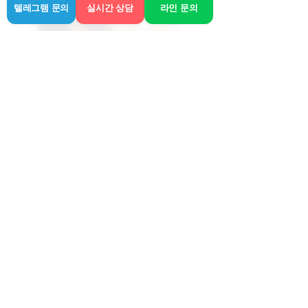
텔레그램 문의
실시간 상담
라인 문의
지아, 나이: 25세
몸무게: 46kg, 키: 164cm