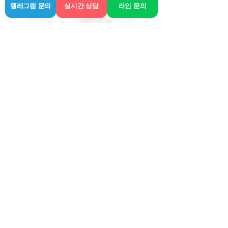
텔레그램 문의
실시간 상담
라인 문의
하은, 나이: 24세
몸무게: 40kg, 키: 165cm