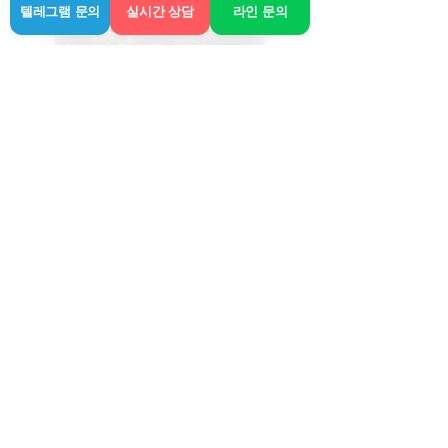
텔레그램 문의
실시간 상담
라인 문의
가은, 나이: 24세
몸무게: 45kg, 키: 158cm