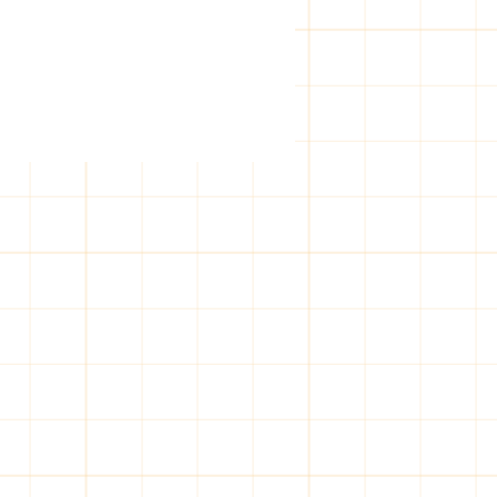
 시간, 찌든 피로 싹 풀
출장마사지, 급할 때 딱이죠
 말하면, 어두컴컴한 밤에
 몸이 뻐근해질 때 있잖아
그럴 때 어디 전화해야 할지 막
. 저도 예전에 그랬거든요.
이제 그런 걱정 덜어도 된다
. 저희 라인 덕분에 밤 늦은 시
 편하게 연락 오시더라고요.
피곤하다 싶을 때, 딱 타이밍
 와주면 얼마나 고마운지.