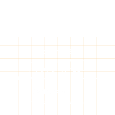
출장 오일마사지, 가격과 종류
야심한
제대로 알고 예약하자
어요
라인출장안마 문의
어떤 오일마사지가 나에게 맞을
서울 
​주소: 대한민국 서울특별시 (Seoul)
까? 종류별 특징 알아보기 오랜만
솔직히
서초구 방배3동 2대우로얄빌라트
에 몸 좀 풀고 싶을 때, 혹은 집에서
갑자기
편하게 관리받고 싶을 때 많이 찾
요. 
전화번호:위에 있는 연락처로 문의해 주세요.
는 출장 오일마사지. 그런데 막상
막하고
알아보려고 하면 가격도 천차만별
근데 
이고, 어떤 종류가 있는지 헷갈릴
는 거
때가 많죠. 그냥 아무 데나 예약했
간에도
CopyRight © 2020-2026 라인출장안마 All Rights Reserved.
다가 영혼까지 털리는 경험, 누구
진짜 
나 한 번쯤은 해봤을 법한 이야기
맞춰서