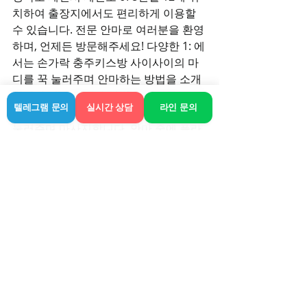
치하여 출장지에서도 편리하게 이용할 
수 있습니다. 전문 안마로 여러분을 환영
하며, 언제든 방문해주세요! 다양한 1: 에
서는 손가락 충주키스방 사이사이의 마
디를 꾹 눌러주며 안마하는 방법을 소개
합니다. 손가락과 손가락을 이어주는 뼈 
텔레그램 문의
실시간 상담
라인 문의
주변을 최소 3초에서 최대 6초 정도 꾹 
눌러주며 마사지합니다. 안마 중에 플라
워 플라워 특히 통증을 느끼는 부분이 있
다면 더 많이 안마해주는 것이 좋습니다. 
2: 목 뒷편 중앙부터 아래로 쓸어내려가
면서 안마합니다. 에서 일을 하는 분들 중
에서 "거북목"과 같은 질환이 있는 분들
이 많을 충주키스방 것입니다. 창원 출장
안마, 창원 출장마사지, 스웨디시 일본인
안마 마사지 특별한 니즈를 충족시키는 
출장안마로 고객님의 스웨디시 마사지 
만족을 최우선으로 합니다. 플라워출장