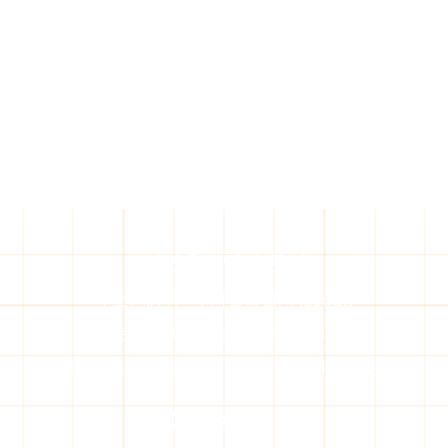
출장 오일마사지, 가격과 종류
야심한
제대로 알고 예약하자
어요
라인출장안마 문의
어떤 오일마사지가 나에게 맞을
서울 
​주소: 대한민국 서울특별시 (Seoul)
까? 종류별 특징 알아보기 오랜만
솔직히
서초구 방배3동 2대우로얄빌라트
에 몸 좀 풀고 싶을 때, 혹은 집에서
갑자기
편하게 관리받고 싶을 때 많이 찾
요. 
전화번호:위에 있는 연락처로 문의해 주세요.
는 출장 오일마사지. 그런데 막상
막하고
알아보려고 하면 가격도 천차만별
근데 
이고, 어떤 종류가 있는지 헷갈릴
는 거