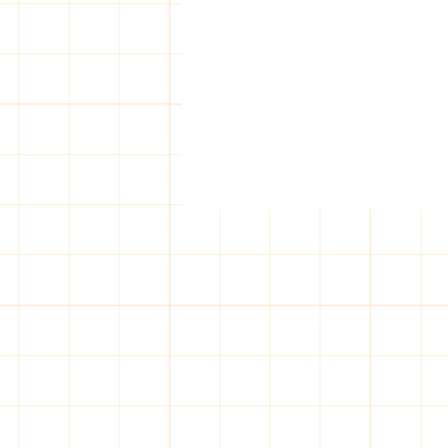
일산 출장마사지, 뭘 기대하면
좋을까?
솔직히 말해서, 나도 처음엔 좀 망
설였지. '출장마사지'라는 말만 들
으면 왠지 좀… 그렇지 않나? 근데
몇 번 이용해보고 나니 이건 완전
신세계더라. 특히 일산 쪽에서 찾
을 때는 더더욱. 퇴근하고 녹초가
돼서 집에 왔는데, 굳이 어딜 또 나