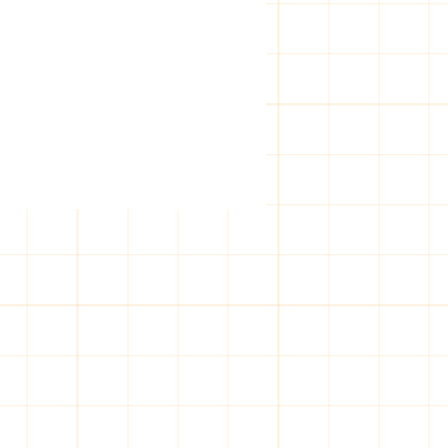
 시간, 찌든 피로 싹 풀
출장마사지, 급할 때 딱이죠
 말하면, 어두컴컴한 밤에
 몸이 뻐근해질 때 있잖아
그럴 때 어디 전화해야 할지 막
. 저도 예전에 그랬거든요.
이제 그런 걱정 덜어도 된다
. 저희 라인 덕분에 밤 늦은 시