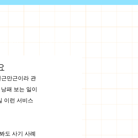
서울출장안마
전체 지역 보기
요
 천근만근이라 관
낭패 보는 일이 
실 이런 서비스
봐도 사기 사례