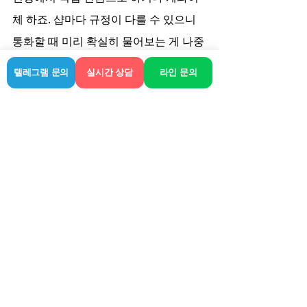
체 하죠. 샵마다 규정이 다를 수 있으니 
통화할 때 미리 확실히 물어보는 게 나중
에 말 안 나옵니다.
텔레그램 문의
실시간 상담
라인 문의
간만에 뭉근한 근육들 잘 풀고 딥슬립 했
네요. 확실히 몸이 가벼워지니 다음 날 컨
디션부터 다릅니다. 너무 무리해서 몸을 
혹사하지 마시고, 가끔은 이런 방식으로 
돌봐주는 것도 삶의 질을 높이는 방법인 
것 같아요.
관련 게시물
전체 보기