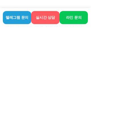
마무리하며
텔레그램 문의
실시간 상담
라인 문의
몸이 굳어있는 채로 잠들면 다음 날 일정
까지 꼬이잖아요. 확실한 검증이 된 곳에
서 개운하게 풀고 나면 일 효율 자체가 달
라지는 느낌이에요. 다들 타지 출장에서 
헛짓 하지 마시고, 안전하고 시원하게 쉬
어가시길 바랍니다.
관련 게시물
전체 보기