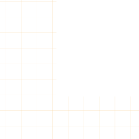
일산 출장마사지, 뭘 기대하면
좋을까?
솔직히 말해서, 나도 처음엔 좀 망
설였지. '출장마사지'라는 말만 들
으면 왠지 좀… 그렇지 않나? 근데